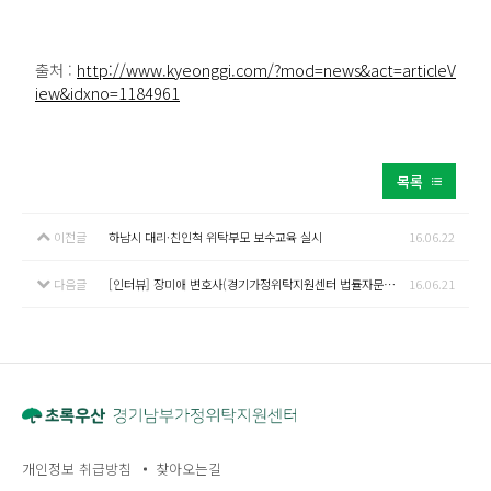
출처 :
http://www.kyeonggi.com/?mod=news&act=articleV
iew&idxno=1184961
목록
이전글
하남시 대리·친인척 위탁부모 보수교육 실시
16.06.22
다음글
[인터뷰] 장미애 변호사(경기가정위탁지원센터 법률자문위원) “돌봄 필요한 아이들, 사랑의 울타리 되어 주세요”
16.06.21
개인정보 취급방침
찾아오는길