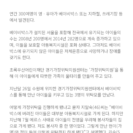
연간 300여명의 영ㆍ유아가 베이비박스 또는 지하철, 쓰레기장 등
에서 발견된다.
베이비박스가 설치된 서울을 포함해 전국에서 유기되는 아이들의
수는 2008년 200명에서 2014년 282명으로 계속 증가하고 있으
며, 이들을 보호할 아동복지시설은 포화 상태다. 그마저도 베이비
박스에 유기되지 않은 아이들은 저체온증으로 사망하거나 장애를
갖기도 한다.
초록우산어린이재단 경기가정위탁지원센터는 ‘가정위탁지원’을 통
해 이 아이들에게 따뜻한 가족의 울타리를 만들어 주고 있다.
지난달 26일 수원에 위치한 경기가정위탁지원센터에서 베이비박
스를 통해 만난 아이들을 키우고 있는 3명의 위탁모를 만났다.
어떻게 가정위탁을 진행하게 됐냐고 묻자 지말숙(46)씨는 “베이비
박스에 버려진 아이들은 대부분 아동복지시설로 가게 된다. 하지만
지난해 7월 메르스 사태로 아이들의 전염을 우려해 봉사자들의 집
으로 가게 됐다. 저도 봉사자 중 한 명이었다. 그렇게 만난 현이(가
명)와 정이 들어 이렇게 위탁까지 하게 됐다”고 설명했다. 김숙(5