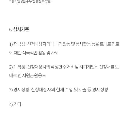
상기일정은 추후 변경될 수 있음
*
.
심사기준
6.
적극성
신청대상자의 대내외 활동 및 봉사활동 등을 토대로 진로
1)
:
에 대한 적극적인 활동 및 자세
계획성
신청대상자의 작성한 주거비 및 자기계발비 신청서를 토
2)
:
대로 한 지원금 활용도
경제상황
신청대상자의 현재 수입 및 지출 등 경제상황
3)
:
기타
4)