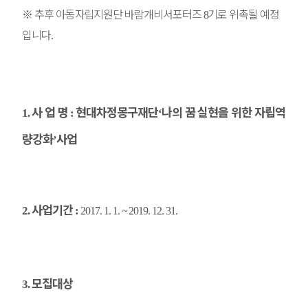
※
추후 아동자립지원단 바람개비서포터즈
기로 위촉될 예정
8
입니다
.
사 업 명
현대차정몽구재단
나의 꿈 실현을 위한 자립역
1.
:
‘
량강화
사업
’
사업기간
2.
:
2017. 1. 1. ~ 2019. 12. 31.
모집대상
3.