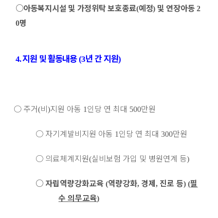
○
아동복지시설 및 가정위탁 보호종료
예정
및 연장아동
(
)
2
명
0
지원 및 활동내용
년 간 지원
4.
(3
)
○
주거
비
지원 아동
인당 연 최대
만원
(
)
1
500
○
자기계발비지원 아동
인당 연 최대
만원
1
300
○
의료체계지원
실비보험 가입 및 병원연계 등
(
)
○
자립역량강화교육
역량강화
경제
진로 등
필
(
,
,
)
(
수 의무교육
)