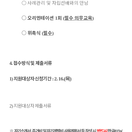
○
사례관리 및 자립선배와의 만남
○
오리엔테이션
회
필수 의무교육
1
(
)
○
위촉식
필수
(
)
접수방식 및 제출서류
4.
지원대상자 신청기간
2. 16.(목
)
1)
:
지원대상자 제출서류
2)
※
자기소개서
주거비 및 자기계발비 사용계획서 등 작성 시
반드시
한글
,
,
(HW