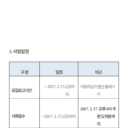
사업일정
5.
구 분
일정
비고
금
아동자립지원단 홈페이
~ 2017. 2. 17.(
)까
모집공고기간
지
지
오후
시 우
2017. 2. 17.
6
서류접수
금
편 도착분까
~ 2017. 2. 17.(
)까지
지