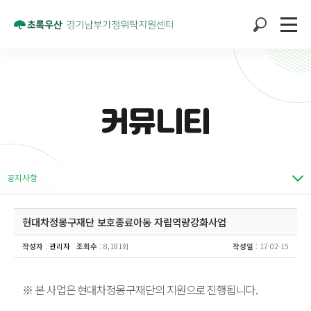
커뮤니티
공지사항
현대차정몽구재단 보호종료아동 자립역량강화사업
작성자
:
관리자
조회수
: 8,181회
작성일
: 17-02-15
※
본 사업은 현대차정몽구재단의 지원으로 진행됩니다
.