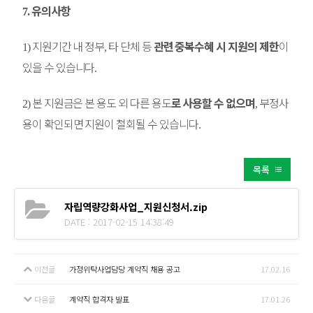
유의사항
7.
지원기간 내 정부
타 단체 등
관련 중복수혜 시 지원의 제한
이
1)
,
있을 수 있습니다
.
본 지원금은 본 용도 외 다른 용도
로 사용할 수 없으며
부정사
2)
,
용이 확인되면 지원이 철회될 수 있습니다
.
목록
자립역량강화사업_지원신청서.zip
DATE : 2017-02-15 14:38:49
이전글
가정위탁사업담당 계약직 채용 공고
17.02.16
다음글
계약직 합격자 발표
17.01.26