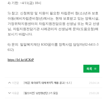
4) 기한: ~4/11(금) 18시
5) 참고: 신청희망 및 지원이 필요한 자립준비 청(소)년과 보호
아동(예비자립준비청년)께서는. 현재 보호받고 있는 양육시설,
가정위탁지원센터의 자립지원전담요원 선생님 또는 학교 선생
님, 자립지원전담기관 사례관리자 선생님께 문의(도움요청)해
보시기 바랍니다.
6) 문의: 밀알복지재단 KSD꿈이룸 장학사업 담당자(02-6411-3
612)
https://lrl.kr/dCKtP
목록
이전글
[마감] 육아휴직 대체계약직 채용 공고(~5.7.)
25.04.14
다음글
[월드비전] 낭만청년단 2기 모집
25.03.28