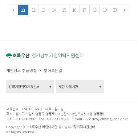
11
12
13
14
15
16
17
18
19
20
개인정보 취급방침
찾아오는길
고유번호 :
124-82-16482
대표 :
김미경
주소 :
경기도 수원시 영통구 영통로214번길 9, 서린프라자 7층(영통동)
TEL :
031-234-3980
FAX :
031-203-5323
E-mail :
kkfoster@chorogusan.or.kr
Copyright (C) 초록우산 어린이재단 경기남부가정위탁지원센터
All Rights Reserved.