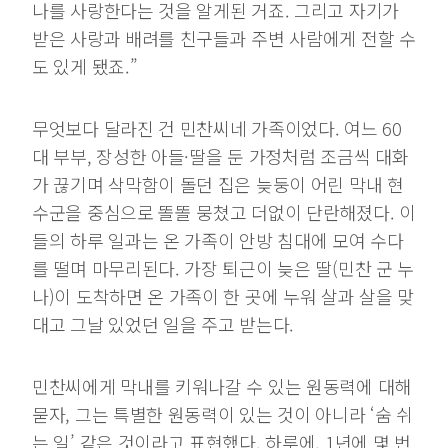
나를 사랑한다는 것을 알게된 거죠. 그리고 자기가
받은 사랑과 배려를 친구들과 주변 사람에게 전할 수
도 있게 됐죠.”
무엇보다 달라진 건 민찬씨네 가족이었다. 여느 60
대 부부, 장성한 아들·딸을 둔 가정처럼 조금씩 대화
가 끊기며 삭막함이 돌던 집은 늦둥이 어린 막내 현
수군을 중심으로 똘똘 뭉쳤고 더없이 단란해졌다. 이
들의 하루 일과는 온 가족이 안방 침대에 모여 수다
를 떨며 마무리된다. 가장 퇴근이 늦은 딸(민찬 군 누
나)이 도착하면 온 가족이 한 곳에 누워 살과 살을 맞
대고 그날 있었던 일을 주고 받는다.
민찬씨에게 막내를 키워나갈 수 있는 원동력에 대해
묻자, 그는 특별한 원동력이 있는 것이 아니라 ‘숨 쉬
는 일’ 같은 것이라고 표현했다. 하루에, 1년에 몇 번