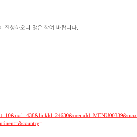
이 진행하오니 많은 참여 바랍니다
.
owCnt=10&no1=438&linkId=24630&menuId=MENU00389&max
tinent=&country
=