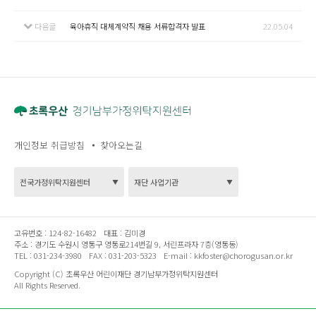
다음글
육아휴직 대체계약직 채용 서류합격자 발표
22.05.04
개인정보 취급방침
찾아오는길
고유번호 :
124-82-16482
대표 :
김미경
주소 :
경기도 수원시 영통구 영통로214번길 9, 서린프라자 7층(영통동)
TEL :
031-234-3980
FAX :
031-203-5323
E-mail :
kkfoster@chorogusan.or.kr
Copyright (C) 초록우산 어린이재단 경기남부가정위탁지원센터
All Rights Reserved.